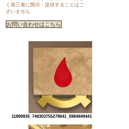
く第三者に開示・提供することはご
ざいません
お問い合わせはこちら
11899935_748303755279641_5984949441337437679_n