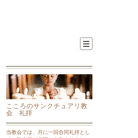
三代王権天一聖殿
​三大王権天一サンク
チュアリ教会
こころのサンクチュアリ教
会 礼拝
当教会では、月に一回合同礼拝とし